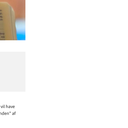
vil have
unden" af