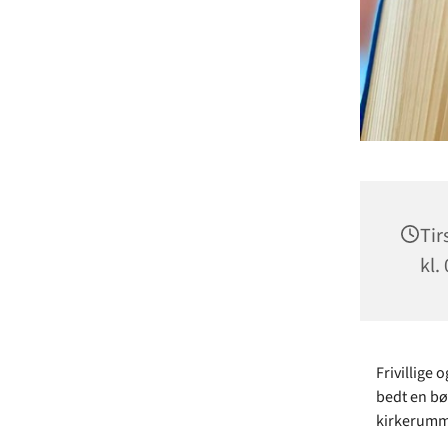
Tir
kl.
Frivillige 
bedt en bøn
kirkerumme