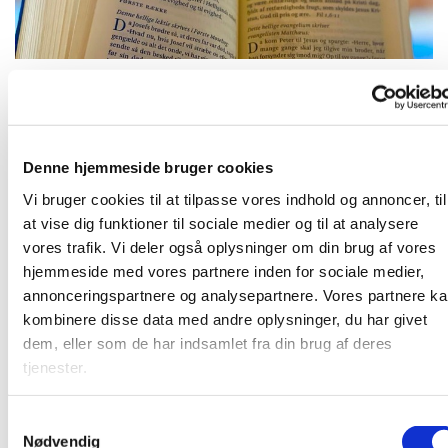
Tirsdag 30. november 2027, kl. 09:00
Denne hjemmeside bruger cookies
Vi bruger cookies til at tilpasse vores indhold og annoncer, til
at vise dig funktioner til sociale medier og til at analysere
vores trafik. Vi deler også oplysninger om din brug af vores
Frivillige og ansatte mødes til morgenandagt. Her taler vi
hjemmeside med vores partnere inden for sociale medier,
om det, som vi gerne vil have bedt en bøn for, og vi synger
annonceringspartnere og analysepartnere. Vores partnere k
et par sange. Bagefter er der kaffe. Vi sidder i "bunden" af
kombinere disse data med andre oplysninger, du har givet
kirkerummet (sideskibet) - så kom ind og vær med!
dem, eller som de har indsamlet fra din brug af deres
tjenester.
S
Nødvendig
a