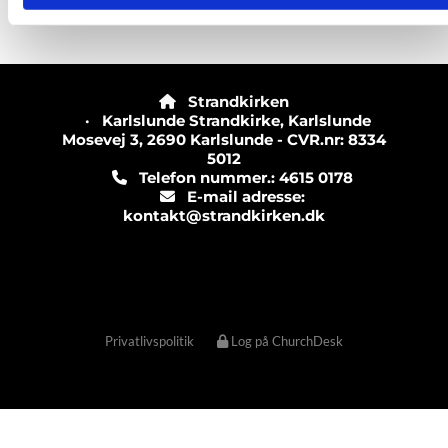
Strandkirken

· Karlslunde Strandkirke, Karlslunde
Mosevej 3, 2690 Karlslunde - CVR.nr: 8334
5012
Telefon nummer.: 4615 0178

E-mail adresse:

kontakt@strandkirken.dk
Privatlivspolitik
Log på ChurchDesk