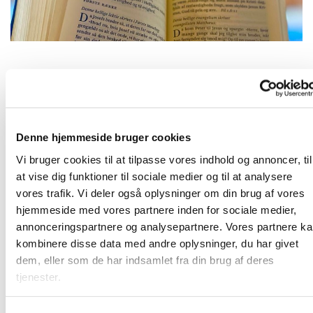
Fredag 14. august 2026, kl. 09:00
Denne hjemmeside bruger cookies
2690 Karlslunde
Vi bruger cookies til at tilpasse vores indhold og annoncer, til
at vise dig funktioner til sociale medier og til at analysere
vores trafik. Vi deler også oplysninger om din brug af vores
hjemmeside med vores partnere inden for sociale medier,
Frivillige og ansatte mødes til morgenandagt. Her taler vi
annonceringspartnere og analysepartnere. Vores partnere k
om det, som vi gerne vil have bedt en bøn for, og vi synger
kombinere disse data med andre oplysninger, du har givet
et par sange. Bagefter er der kaffe. Vi sidder i "bunden" af
dem, eller som de har indsamlet fra din brug af deres
kirkerummet (sideskibet) - så kom ind og vær med!
tjenester.