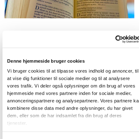
Fredag 28. august 2026, kl. 09:00
Denne hjemmeside bruger cookies
2690 Karlslunde
Vi bruger cookies til at tilpasse vores indhold og annoncer, til
at vise dig funktioner til sociale medier og til at analysere
vores trafik. Vi deler også oplysninger om din brug af vores
hjemmeside med vores partnere inden for sociale medier,
Frivillige og ansatte mødes til morgenandagt. Her taler vi
annonceringspartnere og analysepartnere. Vores partnere k
om det, som vi gerne vil have bedt en bøn for, og vi synger
kombinere disse data med andre oplysninger, du har givet
et par sange. Bagefter er der kaffe. Vi sidder i "bunden" af
dem, eller som de har indsamlet fra din brug af deres
kirkerummet (sideskibet) - så kom ind og vær med!
tjenester.