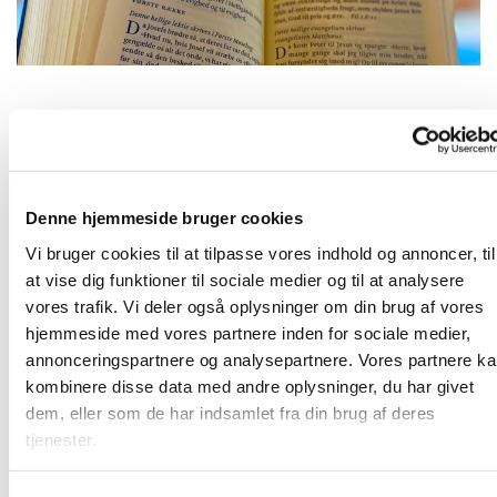
Fredag 25. september 2026, kl. 09:00
Denne hjemmeside bruger cookies
2690 Karlslunde
Vi bruger cookies til at tilpasse vores indhold og annoncer, til
at vise dig funktioner til sociale medier og til at analysere
vores trafik. Vi deler også oplysninger om din brug af vores
hjemmeside med vores partnere inden for sociale medier,
Frivillige og ansatte mødes til morgenandagt. Her taler vi
annonceringspartnere og analysepartnere. Vores partnere k
om det, som vi gerne vil have bedt en bøn for, og vi synger
kombinere disse data med andre oplysninger, du har givet
et par sange. Bagefter er der kaffe. Vi sidder i "bunden" af
dem, eller som de har indsamlet fra din brug af deres
kirkerummet (sideskibet) - så kom ind og vær med!
tjenester.