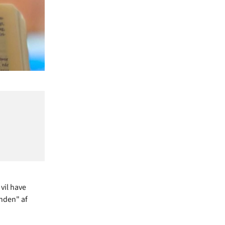
vil have
unden" af