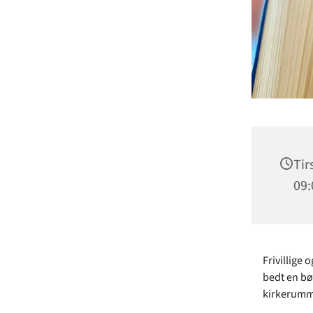
Tir
09:
Frivillige 
bedt en bøn
kirkerumme