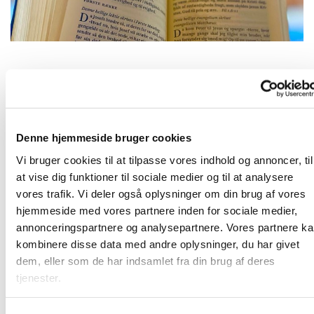
Fredag 15. januar 2027, kl. 09:00
Denne hjemmeside bruger cookies
2690 Karlslunde
Vi bruger cookies til at tilpasse vores indhold og annoncer, til
at vise dig funktioner til sociale medier og til at analysere
vores trafik. Vi deler også oplysninger om din brug af vores
hjemmeside med vores partnere inden for sociale medier,
Frivillige og ansatte mødes til morgenandagt. Her taler vi
annonceringspartnere og analysepartnere. Vores partnere k
om det, som vi gerne vil have bedt en bøn for, og vi synger
kombinere disse data med andre oplysninger, du har givet
et par sange. Bagefter er der kaffe. Vi sidder i "bunden" af
dem, eller som de har indsamlet fra din brug af deres
kirkerummet (sideskibet) - så kom ind og vær med!
tjenester.