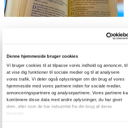
Fredag 29. januar 2027, kl. 09:00
Denne hjemmeside bruger cookies
2690 Karlslunde
Vi bruger cookies til at tilpasse vores indhold og annoncer, til
at vise dig funktioner til sociale medier og til at analysere
vores trafik. Vi deler også oplysninger om din brug af vores
hjemmeside med vores partnere inden for sociale medier,
Frivillige og ansatte mødes til morgenandagt. Her taler vi
annonceringspartnere og analysepartnere. Vores partnere k
om det, som vi gerne vil have bedt en bøn for, og vi synger
kombinere disse data med andre oplysninger, du har givet
et par sange. Bagefter er der kaffe. Vi sidder i "bunden" af
dem, eller som de har indsamlet fra din brug af deres
kirkerummet (sideskibet) - så kom ind og vær med!
tjenester.