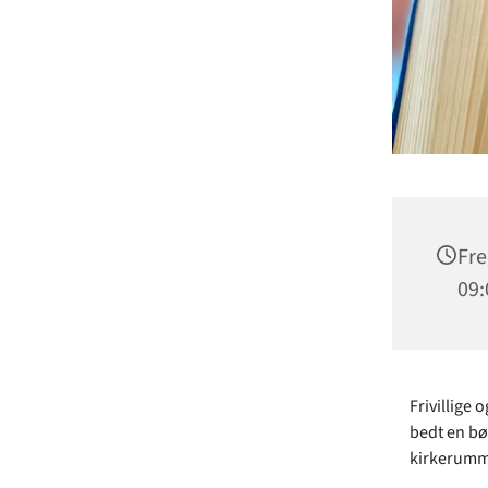
Fre
09:
Frivillige 
bedt en bøn
kirkerumme