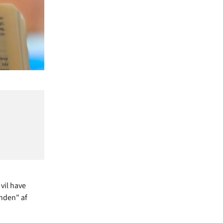
vil have
unden" af