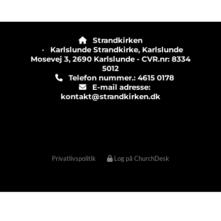
Strandkirken

· Karlslunde Strandkirke, Karlslunde
Mosevej 3, 2690 Karlslunde - CVR.nr: 8334
5012
Telefon nummer.: 4615 0178

E-mail adresse:

kontakt@strandkirken.dk
Privatlivspolitik
Log på ChurchDesk