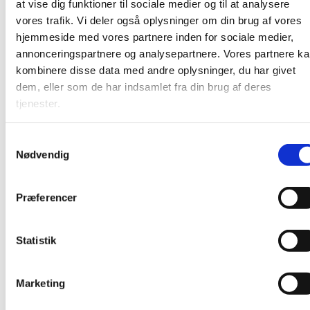
at vise dig funktioner til sociale medier og til at analysere
vores trafik. Vi deler også oplysninger om din brug af vores
hjemmeside med vores partnere inden for sociale medier,
annonceringspartnere og analysepartnere. Vores partnere k
kombinere disse data med andre oplysninger, du har givet
dem, eller som de har indsamlet fra din brug af deres
tjenester.
S
Nødvendig
a
m
t
Præferencer
y
k
k
Statistik
e
v
Marketing
a
Du vil måske også kunne lide...
l