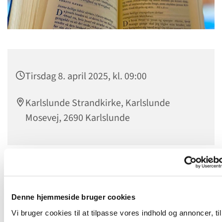
Tirsdag 8. april 2025, kl. 09:00
Karlslunde Strandkirke, Karlslunde
Mosevej, 2690 Karlslunde
Frivillige og ansatte mødes til morgenandagt. Her taler vi
om det, som vi gerne vil have bedt en bøn for, og vi synger
et par sange. Bagefter er der kaffe. Vi sidder i "bunden" af
Denne hjemmeside bruger cookies
kirkerummet (sideskibet) - så kom ind og vær med!
Vi bruger cookies til at tilpasse vores indhold og annoncer, til