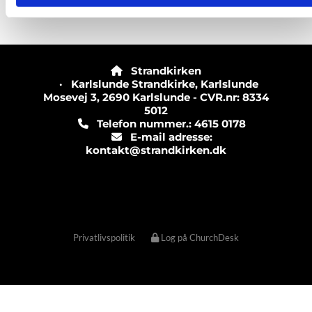
Strandkirken

· Karlslunde Strandkirke, Karlslunde
Mosevej 3, 2690 Karlslunde - CVR.nr: 8334
5012
Telefon nummer.: 4615 0178

E-mail adresse:

kontakt@strandkirken.dk
Privatlivspolitik
Log på ChurchDesk