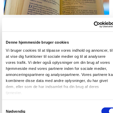
Tirsdag 16. december 2025, kl. 09:00
Denne hjemmeside bruger cookies
Vi bruger cookies til at tilpasse vores indhold og annoncer, til
at vise dig funktioner til sociale medier og til at analysere
vores trafik. Vi deler også oplysninger om din brug af vores
Frivillige og ansatte mødes til morgenandagt. Her taler vi
hjemmeside med vores partnere inden for sociale medier,
om det, som vi gerne vil have bedt en bøn for, og vi synger
annonceringspartnere og analysepartnere. Vores partnere k
et par sange. Bagefter er der kaffe. Vi sidder i "bunden" af
kombinere disse data med andre oplysninger, du har givet
kirkerummet (sideskibet) - så kom ind og vær med!
dem, eller som de har indsamlet fra din brug af deres
tjenester.
S
Nødvendig
a