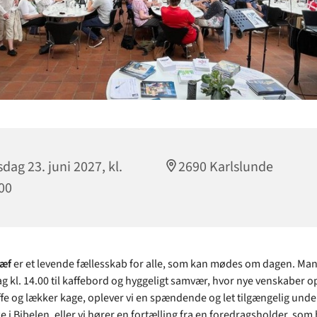
dag 23. juni 2027, kl.
2690 Karlslunde
00
ræf
er et levende fællesskab for alle, som kan mødes om dagen. M
g kl. 14.00 til kaffebord og hyggeligt samvær, hvor nye venskaber op
fe og lækker kage, oplever vi en spændende og let tilgængelig unde
ke i Bibelen, eller vi hører en fortælling fra en foredragsholder, som