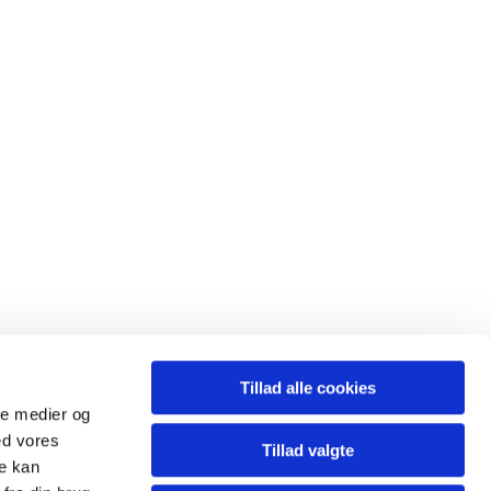
Tillad alle cookies
ale medier og
.nr: 8334 5012
ed vores
Tillad valgte
re kan