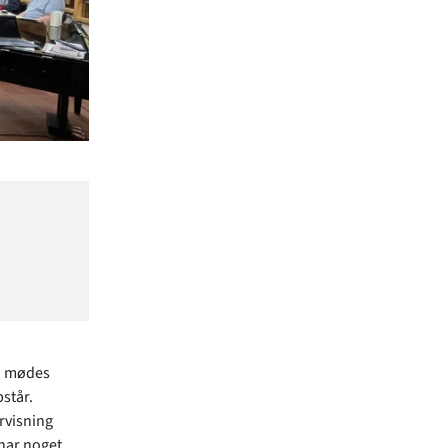
an mødes
står.
rvisning
 har noget