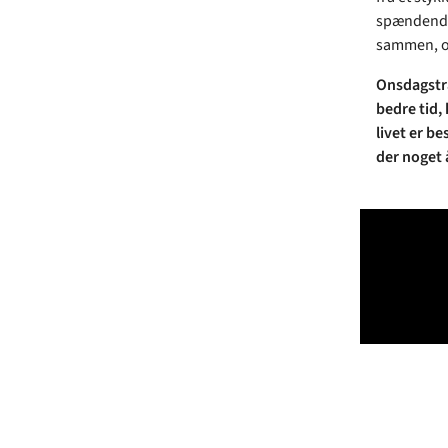
spændende 
sammen, og 
Onsdagstræ
bedre tid,
livet er be
der noget å