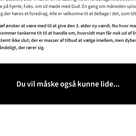
på hjerte, f.eks. om sit møde med Gud. En gang om måneden spise
der høres et foredrag. Alle er velkomne til at deltage i det, som til
f ønsker at være med til at give den 3. alder ny værdi. Nu hvor m
 kommer tankerne tit til at handle om, hvorvidt man får nok ud af l
stemt ikke slut; der er masser af tilbud at vælge imellem, men dybes
ndeligt, der rører sig.
Du vil måske også kunne lide...