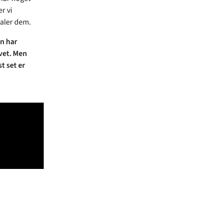
r vi
taler dem.
an har
ivet. Men
t set er