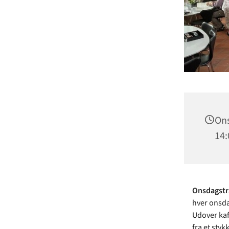
Ons
14:
Onsdagst
hver onsda
Udover kaf
fra et styk