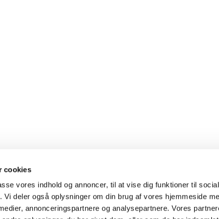
 cookies
Strandkirken

passe vores indhold og annoncer, til at vise dig funktioner til soci
Strandkirke, Karlslunde Mosevej 3, 2690 Karlslunde - CVR
fik. Vi deler også oplysninger om din brug af vores hjemmeside m
Telefon nummer.: 4615 0178

 medier, annonceringspartnere og analysepartnere. Vores partne
E-mail adresse: kontakt@strandkirken.dk
