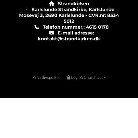
Strandkirken

· Karlslunde Strandkirke, Karlslunde
Mosevej 3, 2690 Karlslunde - CVR.nr: 8334
5012
Telefon nummer.: 4615 0178

E-mail adresse:

kontakt@strandkirken.dk
Privatlivspolitik
Log på ChurchDesk