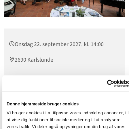
Onsdag 22. september 2027, kl. 14:00
2690 Karlslunde
Onsdagstræf
er et levende fællesskab for alle, som kan
mødes om dagen. Man mødes hver onsdag kl. 14.00 til
Denne hjemmeside bruger cookies
kaffebord og hyggeligt samvær, hvor nye venskaber
opstår. Udover kaffe og lækker kage, oplever vi en
Vi bruger cookies til at tilpasse vores indhold og annoncer, til
spændende og let tilgængelig undervisning fra et stykke i
at vise dig funktioner til sociale medier og til at analysere
Bibelen, eller vi hører en fortælling fra en
vores trafik. Vi deler også oplysninger om din brug af vores