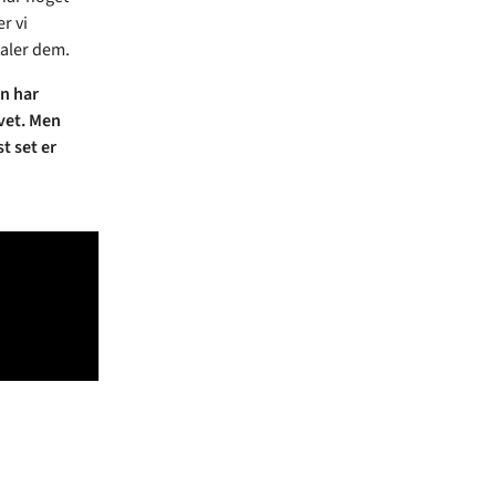
r vi
taler dem.
an har
ivet. Men
t set er