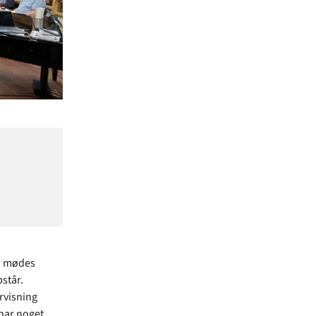
an mødes
står.
rvisning
 har noget