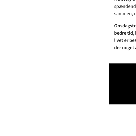
spændende 
sammen, og 
Onsdagstræ
bedre tid,
livet er be
der noget å