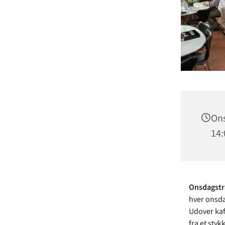
Ons
14:
Onsdagst
hver onsda
Udover kaf
fra et styk