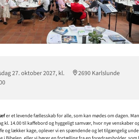
dag 27. oktober 2027, kl.
2690 Karlslunde
00
ræf
er et levende fællesskab for alle, som kan mødes om dagen. M
g kl. 14.00 til kaffebord og hyggeligt samvær, hvor nye venskaber op
fe og lækker kage, oplever vi en spændende og let tilgængelig unde
ke i Bibelen, eller vi hører en fortælling fra en foredragsholder, som