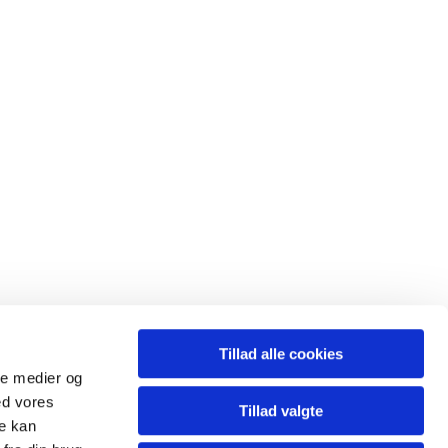
Tillad alle cookies
ale medier og
.nr: 8334 5012
ed vores
Tillad valgte
re kan