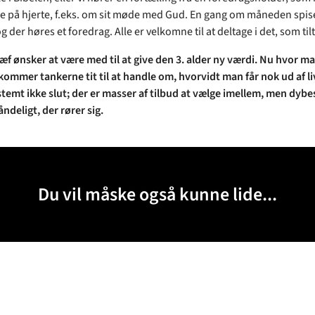
på hjerte, f.eks. om sit møde med Gud. En gang om måneden spise
der høres et foredrag. Alle er velkomne til at deltage i det, som til
f ønsker at være med til at give den 3. alder ny værdi. Nu hvor m
 kommer tankerne tit til at handle om, hvorvidt man får nok ud af l
stemt ikke slut; der er masser af tilbud at vælge imellem, men dybes
ndeligt, der rører sig.
Du vil måske også kunne lide...