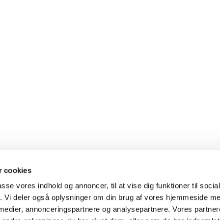
 cookies
Strandkirken

passe vores indhold og annoncer, til at vise dig funktioner til soci
Strandkirke, Karlslunde Mosevej 3, 2690 Karlslunde - CVR
fik. Vi deler også oplysninger om din brug af vores hjemmeside m
Telefon nummer.: 4615 0178

 medier, annonceringspartnere og analysepartnere. Vores partne
E-mail adresse: kontakt@strandkirken.dk
