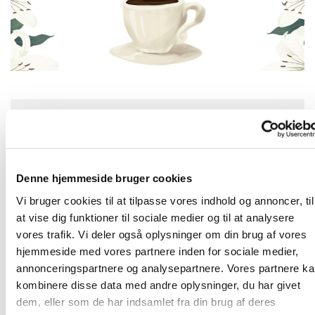
Onsdag 15. juli 2026, kl. 14:00
2690 Karlslunde
Denne hjemmeside bruger cookies
Vi bruger cookies til at tilpasse vores indhold og annoncer, til
at vise dig funktioner til sociale medier og til at analysere
vores trafik. Vi deler også oplysninger om din brug af vores
Onsdagstræf, som er et fællesskab sognet modne
hjemmeside med vores partnere inden for sociale medier,
borgere, mødes om onsdagen til foredrag, kaffe, sang -
annonceringspartnere og analysepartnere. Vores partnere k
og nogle gange fællesspisning. Her i sommerperioden
kombinere disse data med andre oplysninger, du har givet
kører vi på lavt blus, men på hyggeligste måde. Kom og
dem, eller som de har indsamlet fra din brug af deres