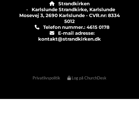
Strandkirken

· Karlslunde Strandkirke, Karlslunde
Mosevej 3, 2690 Karlslunde - CVR.nr: 8334
5012
Telefon nummer.: 4615 0178

E-mail adresse:

kontakt@strandkirken.dk
Privatlivspolitik
Log på ChurchDesk