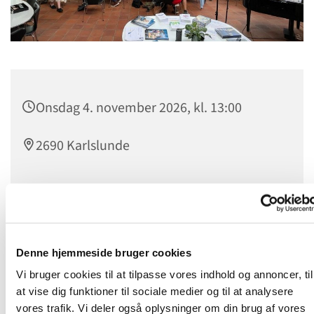
Onsdag 4. november 2026, kl. 13:00
2690 Karlslunde
Onsdagstræf
er et levende fællesskab for alle, som kan
mødes om dagen. Man mødes hver onsdag kl. 14.00 til
Denne hjemmeside bruger cookies
kaffebord og hyggeligt samvær, hvor nye venskaber
opstår. Udover kaffe og lækker kage, oplever vi en
Vi bruger cookies til at tilpasse vores indhold og annoncer, til
spændende og let tilgængelig undervisning fra et stykke i
at vise dig funktioner til sociale medier og til at analysere
Bibelen, eller vi hører en fortælling fra en
vores trafik. Vi deler også oplysninger om din brug af vores