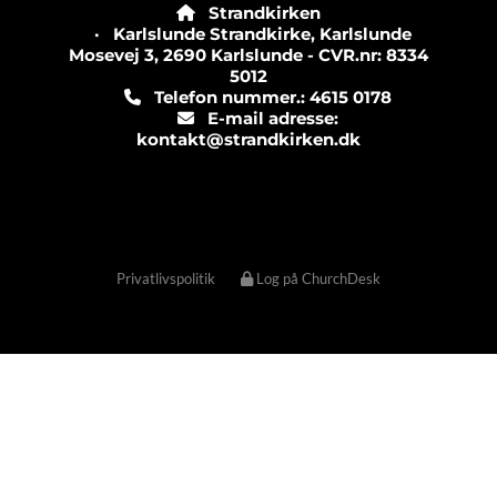
Strandkirken

· Karlslunde Strandkirke, Karlslunde
Mosevej 3, 2690 Karlslunde - CVR.nr: 8334
5012
Telefon nummer.: 4615 0178

E-mail adresse:

kontakt@strandkirken.dk
Privatlivspolitik
Log på ChurchDesk