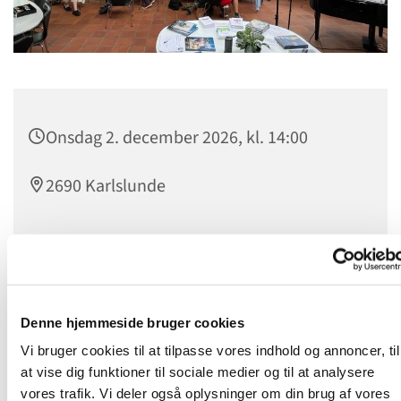
Onsdag 2. december 2026, kl. 14:00
2690 Karlslunde
Onsdagstræf
er et levende fællesskab for alle, som kan
mødes om dagen. Man mødes hver onsdag kl. 14.00 til
Denne hjemmeside bruger cookies
kaffebord og hyggeligt samvær, hvor nye venskaber
opstår. Udover kaffe og lækker kage, oplever vi en
Vi bruger cookies til at tilpasse vores indhold og annoncer, til
spændende og let tilgængelig undervisning fra et stykke i
at vise dig funktioner til sociale medier og til at analysere
Bibelen, eller vi hører en fortælling fra en
vores trafik. Vi deler også oplysninger om din brug af vores