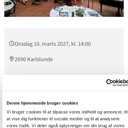
Onsdag 10. marts 2027, kl. 14:00
2690 Karlslunde
Onsdagstræf
er et levende fællesskab for alle, som kan
mødes om dagen. Man mødes hver onsdag kl. 14.00 til
Denne hjemmeside bruger cookies
kaffebord og hyggeligt samvær, hvor nye venskaber
opstår. Udover kaffe og lækker kage, oplever vi en
Vi bruger cookies til at tilpasse vores indhold og annoncer, til
spændende og let tilgængelig undervisning fra et stykke i
at vise dig funktioner til sociale medier og til at analysere
Bibelen, eller vi hører en fortælling fra en
vores trafik. Vi deler også oplysninger om din brug af vores