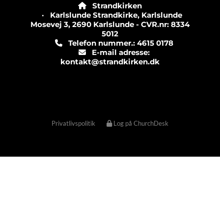
Strandkirken

· Karlslunde Strandkirke, Karlslunde
Mosevej 3, 2690 Karlslunde - CVR.nr: 8334
5012
Telefon nummer.: 4615 0178

E-mail adresse:

kontakt@strandkirken.dk
Privatlivspolitik
Log på ChurchDesk