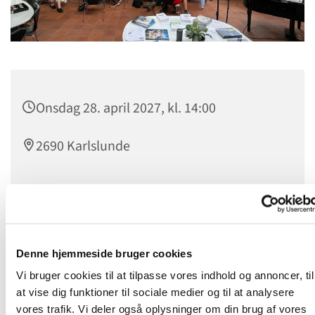
Onsdag 28. april 2027, kl. 14:00
2690 Karlslunde
Onsdagstræf
er et levende fællesskab for alle, som kan
mødes om dagen. Man mødes hver onsdag kl. 14.00 til
Denne hjemmeside bruger cookies
kaffebord og hyggeligt samvær, hvor nye venskaber
opstår. Udover kaffe og lækker kage, oplever vi en
Vi bruger cookies til at tilpasse vores indhold og annoncer, til
spændende og let tilgængelig undervisning fra et stykke i
at vise dig funktioner til sociale medier og til at analysere
Bibelen, eller vi hører en fortælling fra en
vores trafik. Vi deler også oplysninger om din brug af vores