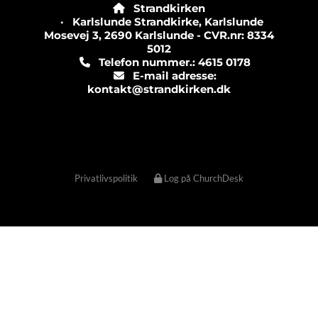
Strandkirken

· Karlslunde Strandkirke, Karlslunde
Mosevej 3, 2690 Karlslunde - CVR.nr: 8334
5012
Telefon nummer.: 4615 0178

E-mail adresse:

kontakt@strandkirken.dk
Privatlivspolitik
Log på ChurchDesk