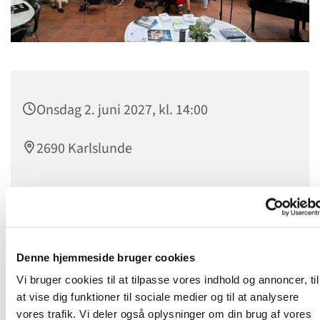
Onsdag 2. juni 2027, kl. 14:00
2690 Karlslunde
Onsdagstræf
er et levende fællesskab for alle, som kan
mødes om dagen. Man mødes hver onsdag kl. 14.00 til
Denne hjemmeside bruger cookies
kaffebord og hyggeligt samvær, hvor nye venskaber
opstår. Udover kaffe og lækker kage, oplever vi en
Vi bruger cookies til at tilpasse vores indhold og annoncer, til
spændende og let tilgængelig undervisning fra et stykke i
at vise dig funktioner til sociale medier og til at analysere
Bibelen, eller vi hører en fortælling fra en
vores trafik. Vi deler også oplysninger om din brug af vores