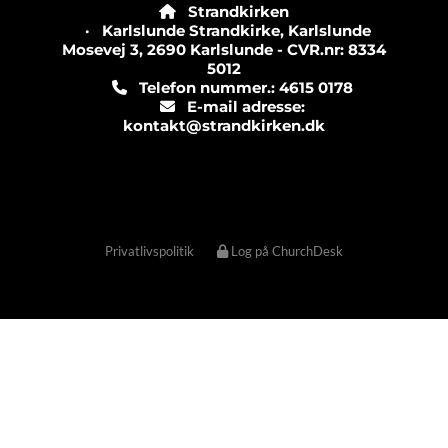
Strandkirken

· Karlslunde Strandkirke, Karlslunde
Mosevej 3, 2690 Karlslunde - CVR.nr: 8334
5012
Telefon nummer.: 4615 0178

E-mail adresse:

kontakt@strandkirken.dk
Privatlivspolitik
Log på ChurchDesk