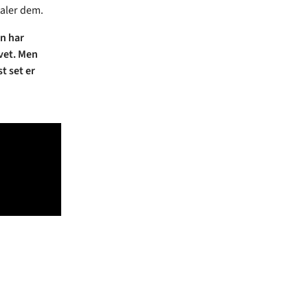
taler dem.
an har
ivet. Men
t set er