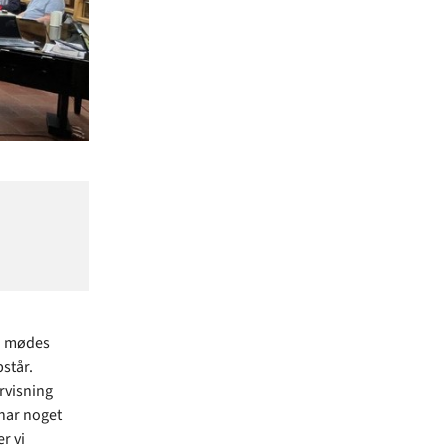
an mødes
står.
rvisning
 har noget
r vi