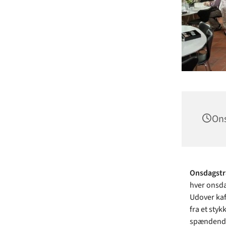
Ons
Onsdagst
hver onsda
Udover kaf
fra et styk
spændende 