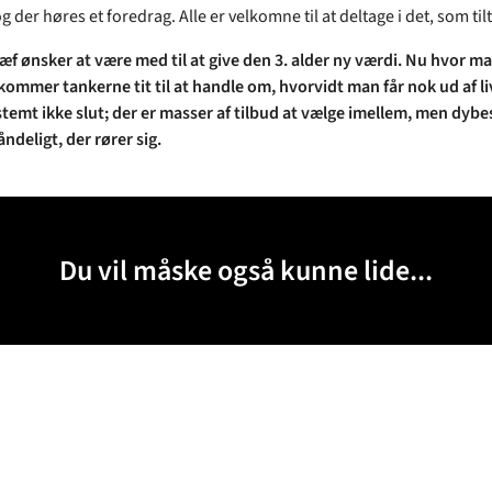
der høres et foredrag. Alle er velkomne til at deltage i det, som til
f ønsker at være med til at give den 3. alder ny værdi. Nu hvor m
 kommer tankerne tit til at handle om, hvorvidt man får nok ud af l
stemt ikke slut; der er masser af tilbud at vælge imellem, men dybes
ndeligt, der rører sig.
Du vil måske også kunne lide...