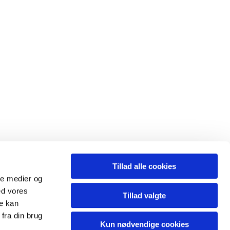
Tillad alle cookies
ale medier og
.nr: 8334 5012
ed vores
Tillad valgte
re kan
fra din brug
Kun nødvendige cookies