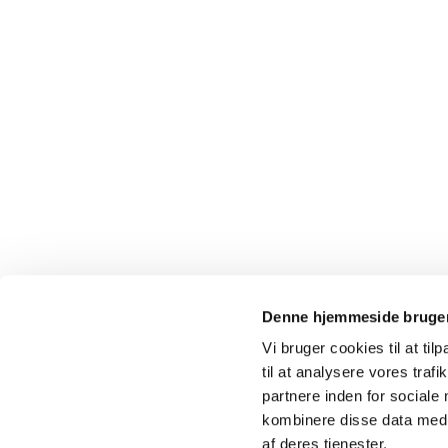
Denne hjemmeside bruger
Vi bruger cookies til at til
· Karlslunde 
til at analysere vores tra
partnere inden for sociale
kombinere disse data med a
af deres tjenester.