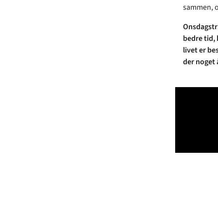
sammen, og 
Onsdagstræ
bedre tid,
livet er be
der noget å