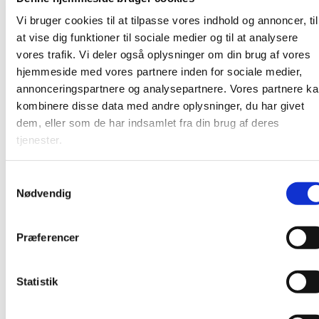
Undervejs serveres kaffe, te og boller. Det foregår i
Vi bruger cookies til at tilpasse vores indhold og annoncer, til
pejsestuen på Karlslunde Mosevej 3.
at vise dig funktioner til sociale medier og til at analysere
vores trafik. Vi deler også oplysninger om din brug af vores
hjemmeside med vores partnere inden for sociale medier,
annonceringspartnere og analysepartnere. Vores partnere k
kombinere disse data med andre oplysninger, du har givet
dem, eller som de har indsamlet fra din brug af deres
tjenester.
S
Nødvendig
a
m
t
Præferencer
y
k
k
Statistik
e
v