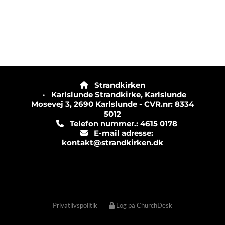
Strandkirken

· Karlslunde Strandkirke, Karlslunde
Mosevej 3, 2690 Karlslunde - CVR.nr: 8334
5012
Telefon nummer.: 4615 0178

E-mail adresse:

kontakt@strandkirken.dk
Privatlivspolitik
Log på ChurchDesk