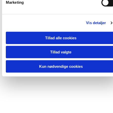
Marketing
a
l
Du vil måske også kunne lide...
g
Vis detaljer
Tillad alle cookies
Tillad valgte
Kun nødvendige cookies