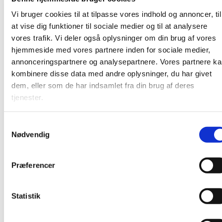
Undervejs serveres kaffe, te og boller. Det foregår i
Vi bruger cookies til at tilpasse vores indhold og annoncer, til
pejsestuen på Karlslunde Mosevej 3.
at vise dig funktioner til sociale medier og til at analysere
vores trafik. Vi deler også oplysninger om din brug af vores
hjemmeside med vores partnere inden for sociale medier,
annonceringspartnere og analysepartnere. Vores partnere k
kombinere disse data med andre oplysninger, du har givet
dem, eller som de har indsamlet fra din brug af deres
tjenester.
S
Nødvendig
a
m
t
Præferencer
y
k
k
Statistik
e
v