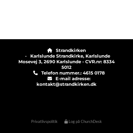
Strandkirken

· Karlslunde Strandkirke, Karlslunde
Mosevej 3, 2690 Karlslunde - CVR.nr: 8334
5012
Telefon nummer.: 4615 0178

E-mail adresse:

kontakt@strandkirken.dk
Privatlivspolitik
Log på ChurchDesk