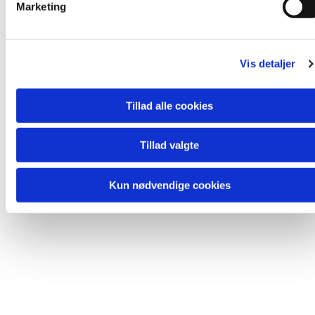
Marketing
a
l
Du vil måske også kunne lide...
g
Vis detaljer
Tillad alle cookies
Tillad valgte
Kun nødvendige cookies