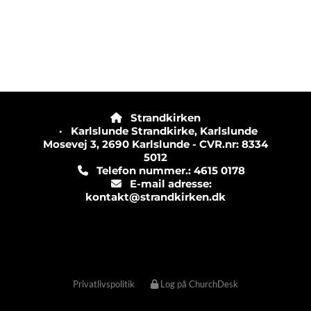
Strandkirken

· Karlslunde Strandkirke, Karlslunde
Mosevej 3, 2690 Karlslunde - CVR.nr: 8334
5012
Telefon nummer.: 4615 0178

E-mail adresse:

kontakt@strandkirken.dk
Privatlivspolitik
Log på ChurchDesk