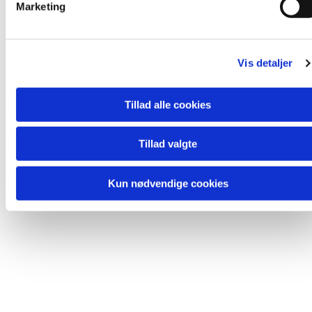
Marketing
a
l
Du vil måske også kunne lide...
g
Vis detaljer
Tillad alle cookies
Tillad valgte
Kun nødvendige cookies