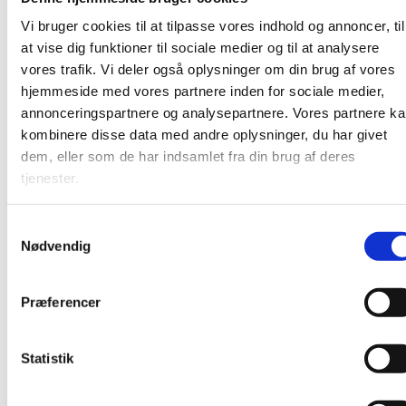
Undervejs serveres kaffe, te og boller. Det foregår i
Vi bruger cookies til at tilpasse vores indhold og annoncer, til
pejsestuen på Karlslunde Mosevej 3.
at vise dig funktioner til sociale medier og til at analysere
vores trafik. Vi deler også oplysninger om din brug af vores
hjemmeside med vores partnere inden for sociale medier,
annonceringspartnere og analysepartnere. Vores partnere k
kombinere disse data med andre oplysninger, du har givet
dem, eller som de har indsamlet fra din brug af deres
tjenester.
S
Nødvendig
a
m
t
Præferencer
y
k
k
Statistik
e
v