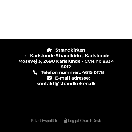
Strandkirken

· Karlslunde Strandkirke, Karlslunde
Mosevej 3, 2690 Karlslunde - CVR.nr: 8334
5012
Telefon nummer.: 4615 0178

E-mail adresse:

kontakt@strandkirken.dk
Privatlivspolitik
Log på ChurchDesk