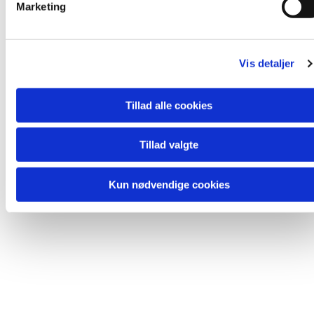
Marketing
a
l
Du vil måske også kunne lide...
g
Vis detaljer
Tillad alle cookies
Tillad valgte
Kun nødvendige cookies