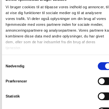
Undervejs serveres kaffe, te og boller. Det foregår i
Vi bruger cookies til at tilpasse vores indhold og annoncer, til
pejsestuen på Karlslunde Mosevej 3.
at vise dig funktioner til sociale medier og til at analysere
vores trafik. Vi deler også oplysninger om din brug af vores
hjemmeside med vores partnere inden for sociale medier,
annonceringspartnere og analysepartnere. Vores partnere k
kombinere disse data med andre oplysninger, du har givet
dem, eller som de har indsamlet fra din brug af deres
tjenester.
S
Nødvendig
a
m
t
Præferencer
y
k
k
Statistik
e
v