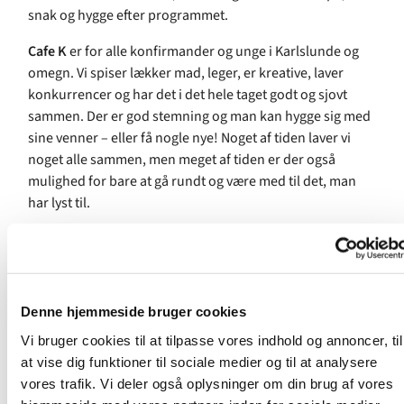
snak og hygge efter programmet.
Cafe K
er for alle konfirmander og unge i Karlslunde og
omegn. Vi spiser lækker mad, leger, er kreative, laver
konkurrencer og har det i det hele taget godt og sjovt
sammen. Der er god stemning og man kan hygge sig med
sine venner – eller få nogle nye! Noget af tiden laver vi
noget alle sammen, men meget af tiden er der også
mulighed for bare at gå rundt og være med til det, man
har lyst til.
Programmet begynder altid kl. 19.00 og ser nogenlunde
sådan ud:
Denne hjemmeside bruger cookies
19.00 Ankomst og velkomstsnacks
Vi bruger cookies til at tilpasse vores indhold og annoncer, til
at vise dig funktioner til sociale medier og til at analysere
19.10: Vi spiser lækker aftensmad
vores trafik. Vi deler også oplysninger om din brug af vores