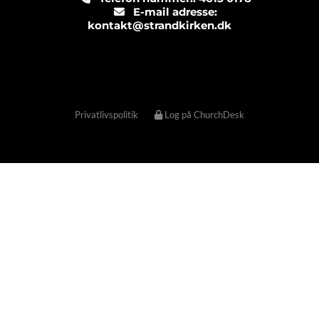
E-mail adresse:

kontakt@strandkirken.dk
Privatlivspolitik
Log på ChurchDesk