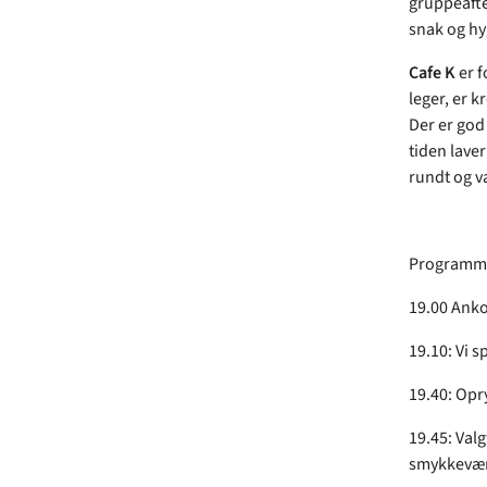
gruppeaften
snak og hy
Cafe K
er 
leger, er k
Der er god
tiden lave
rundt og væ
Programmet
19.00 Ank
19.10: Vi 
19.40: Opry
19.45: Valg
smykkeværk