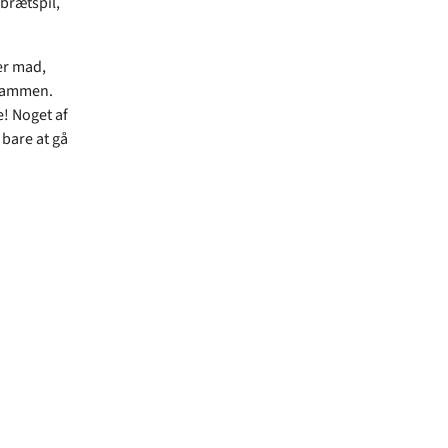
 brætspil,
er mad,
t sammen.
! Noget af
 bare at gå