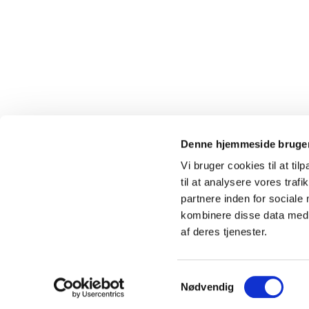
Denne hjemmeside bruger
Vi bruger cookies til at til
· Karlslunde 
til at analysere vores tra
partnere inden for sociale
kombinere disse data med a
af deres tjenester.
S
Nødvendig
a