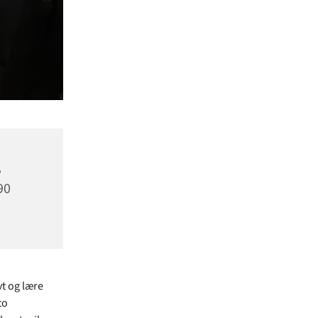
,
90
vt og lære
to