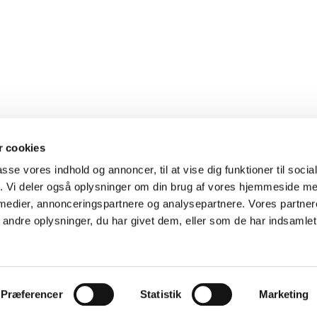
 cookies
Strandkirken

passe vores indhold og annoncer, til at vise dig funktioner til soci
Strandkirke, Karlslunde Mosevej 3, 2690 Karlslunde - CVR
fik. Vi deler også oplysninger om din brug af vores hjemmeside m
Telefon nummer.: 4615 0178

 medier, annonceringspartnere og analysepartnere. Vores partne
E-mail adresse: kontakt@strandkirken.dk

ndre oplysninger, du har givet dem, eller som de har indsamlet 
Privatlivspolitik
Log på ChurchDesk
Præferencer
Statistik
Marketing