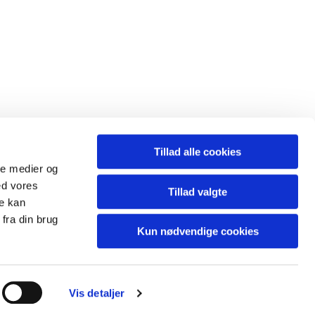
Tillad alle cookies
ale medier og
.nr: 8334 5012
ed vores
Tillad valgte
re kan
fra din brug
Kun nødvendige cookies
Vis detaljer