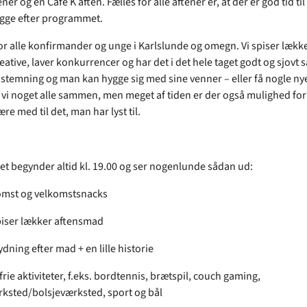
er og en Cafe K aften. Fælles for alle aftener er, at der er god tid til
gge efter programmet.
for alle konfirmander og unge i Karlslunde og omegn. Vi spiser lækk
reative, laver konkurrencer og har det i det hele taget godt og sjov
 stemning og man kan hygge sig med sine venner – eller få nogle nye
r vi noget alle sammen, men meget af tiden er der også mulighed for
re med til det, man har lyst til.
 begynder altid kl. 19.00 og ser nogenlunde sådan ud:
omst og velkomstsnacks
spiser lækker aftensmad
dning efter mad + en lille historie
frie aktiviteter, f.eks. bordtennis, brætspil, couch gaming,
sted/bolsjeværksted, sport og bål