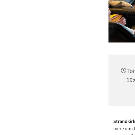
Tor
19:
Strandkir
mere om de