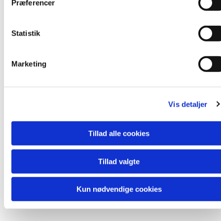
Præferencer
y
k
k
Statistik
e
v
Marketing
a
l
g
Vis detaljer
Tillad alle cookies
Du vil måske også kunne lide...
Tillad valgte
Kun nødvendige cookies