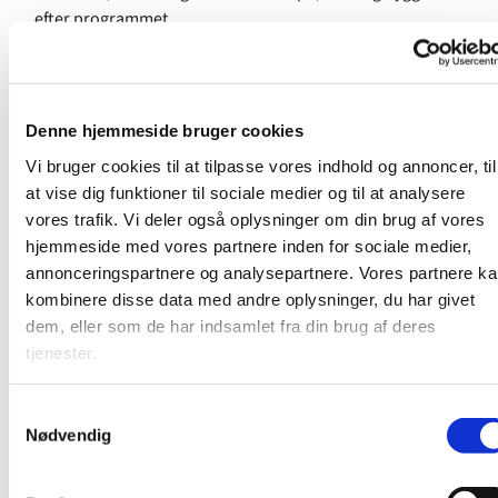
efter programmet.
Til fællesaftener
er programmet meget varieret. Det kan
være filmaften, bageaften, brætspilsaften, gåtur på
stranden og meget mere. Fælles for alle aftener er, at
Denne hjemmeside bruger cookies
programmet bringer os tættere på Gud og tættere på
Vi bruger cookies til at tilpasse vores indhold og annoncer, til
hinanden.
at vise dig funktioner til sociale medier og til at analysere
vores trafik. Vi deler også oplysninger om din brug af vores
Vi begynder kl. 19.00 og slutter ca. 21.00.
hjemmeside med vores partnere inden for sociale medier,
annonceringspartnere og analysepartnere. Vores partnere k
Kontakt Simon Grønne-Grann på
kombinere disse data med andre oplysninger, du har givet
simon@strandkirken.dk for mere info.
dem, eller som de har indsamlet fra din brug af deres
tjenester.
S
Nødvendig
a
m
t