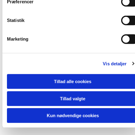
Præferencer
y
k
k
Statistik
e
v
Marketing
a
l
g
Vis detaljer
Tillad alle cookies
Du vil måske også kunne lide...
Tillad valgte
Kun nødvendige cookies