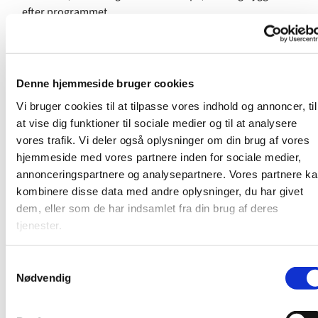
efter programmet.
Til fællesaftener
er programmet meget varieret. Det kan
være filmaften, bageaften, brætspilsaften, gåtur på
stranden og meget mere. Fælles for alle aftener er, at
Denne hjemmeside bruger cookies
programmet bringer os tættere på Gud og tættere på
Vi bruger cookies til at tilpasse vores indhold og annoncer, til
hinanden.
at vise dig funktioner til sociale medier og til at analysere
vores trafik. Vi deler også oplysninger om din brug af vores
Vi begynder kl. 19.00 og slutter ca. 21.00.
hjemmeside med vores partnere inden for sociale medier,
annonceringspartnere og analysepartnere. Vores partnere k
Kontakt Simon Grønne-Grann på
kombinere disse data med andre oplysninger, du har givet
simon@strandkirken.dk for mere info.
dem, eller som de har indsamlet fra din brug af deres
tjenester.
S
Nødvendig
a
m
t