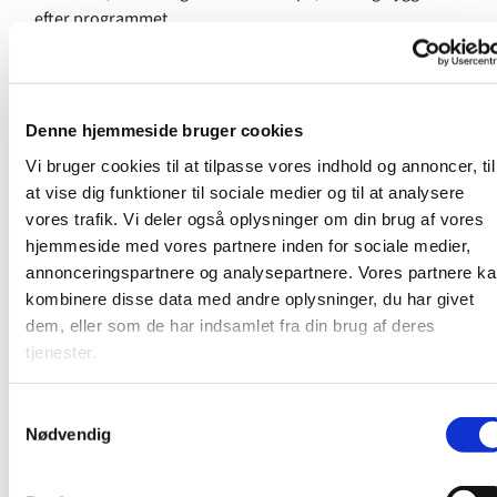
efter programmet.
Til fællesaftener
er programmet meget varieret. Det kan
være filmaften, bageaften, brætspilsaften, gåtur på
stranden og meget mere. Fælles for alle aftener er, at
Denne hjemmeside bruger cookies
programmet bringer os tættere på Gud og tættere på
Vi bruger cookies til at tilpasse vores indhold og annoncer, til
hinanden.
at vise dig funktioner til sociale medier og til at analysere
vores trafik. Vi deler også oplysninger om din brug af vores
Vi begynder kl. 19.00 og slutter ca. 21.00.
hjemmeside med vores partnere inden for sociale medier,
annonceringspartnere og analysepartnere. Vores partnere k
Kontakt Simon Grønne-Grann på
kombinere disse data med andre oplysninger, du har givet
simon@strandkirken.dk for mere info.
dem, eller som de har indsamlet fra din brug af deres
tjenester.
S
Nødvendig
a
m
t