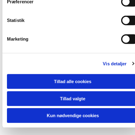
Præferencer
y
k
k
Statistik
e
v
Marketing
a
l
g
Vis detaljer
Tillad alle cookies
Du vil måske også kunne lide...
Tillad valgte
Kun nødvendige cookies