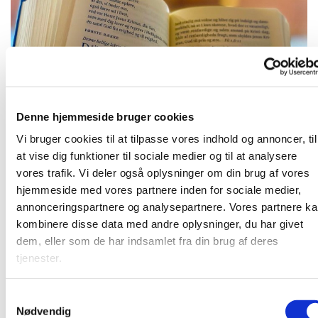
Denne hjemmeside bruger cookies
Onsdag 8. september 2027, kl. 09:00
Vi bruger cookies til at tilpasse vores indhold og annoncer, til
at vise dig funktioner til sociale medier og til at analysere
vores trafik. Vi deler også oplysninger om din brug af vores
hjemmeside med vores partnere inden for sociale medier,
annonceringspartnere og analysepartnere. Vores partnere k
Kirkens præst gennemgår den kommende søndags tekst
kombinere disse data med andre oplysninger, du har givet
og vi snakke om teksten. Herefter bøn.
dem, eller som de har indsamlet fra din brug af deres
tjenester.
S
Du vil måske også kunne lide...
Nødvendig
a