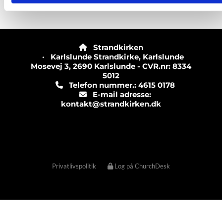
Strandkirken

· Karlslunde Strandkirke, Karlslunde
Mosevej 3, 2690 Karlslunde - CVR.nr: 8334
5012
Telefon nummer.: 4615 0178

E-mail adresse:

kontakt@strandkirken.dk
Privatlivspolitik
Log på ChurchDesk