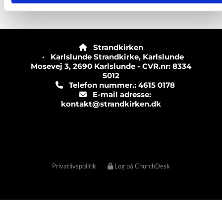
Strandkirken

· Karlslunde Strandkirke, Karlslunde
Mosevej 3, 2690 Karlslunde - CVR.nr: 8334
5012
Telefon nummer.: 4615 0178

E-mail adresse:

kontakt@strandkirken.dk
Privatlivspolitik
Log på ChurchDesk