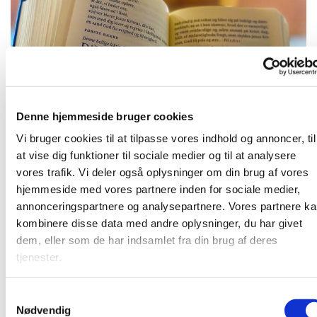
Denne hjemmeside bruger cookies
Onsdag 29. september 2027, kl. 09:00
Vi bruger cookies til at tilpasse vores indhold og annoncer, til
at vise dig funktioner til sociale medier og til at analysere
vores trafik. Vi deler også oplysninger om din brug af vores
hjemmeside med vores partnere inden for sociale medier,
annonceringspartnere og analysepartnere. Vores partnere k
Kirkens præst gennemgår den kommende søndags tekst
kombinere disse data med andre oplysninger, du har givet
og vi snakke om teksten. Herefter bøn.
dem, eller som de har indsamlet fra din brug af deres
tjenester.
S
Du vil måske også kunne lide...
Nødvendig
a