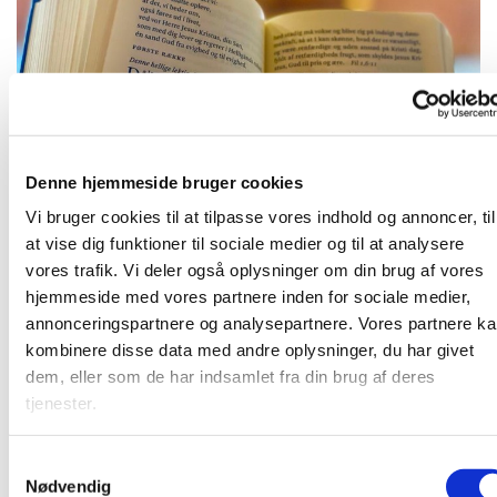
Denne hjemmeside bruger cookies
Onsdag 24. november 2027, kl. 09:00
Vi bruger cookies til at tilpasse vores indhold og annoncer, til
at vise dig funktioner til sociale medier og til at analysere
vores trafik. Vi deler også oplysninger om din brug af vores
hjemmeside med vores partnere inden for sociale medier,
annonceringspartnere og analysepartnere. Vores partnere k
Kirkens præst gennemgår den kommende søndags tekst
kombinere disse data med andre oplysninger, du har givet
og vi snakke om teksten. Herefter bøn.
dem, eller som de har indsamlet fra din brug af deres
tjenester.
S
Du vil måske også kunne lide...
Nødvendig
a