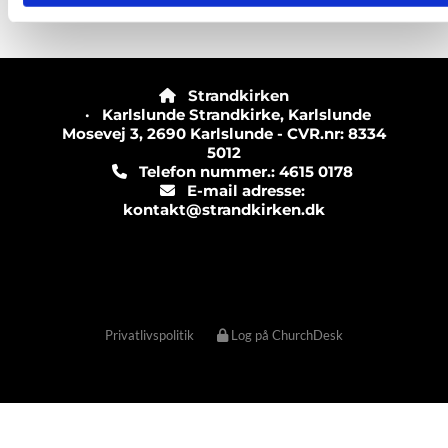
Strandkirken

· Karlslunde Strandkirke, Karlslunde
Mosevej 3, 2690 Karlslunde - CVR.nr: 8334
5012
Telefon nummer.: 4615 0178

E-mail adresse:

kontakt@strandkirken.dk
Privatlivspolitik
Log på ChurchDesk