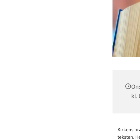
Ons
kl.
Kirkens p
teksten. H