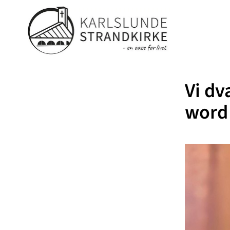
Vi dv
word