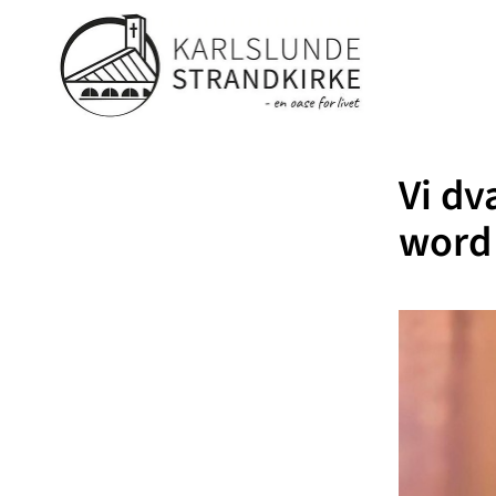
Vi dv
word