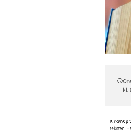
Ons
kl.
Kirkens p
teksten. H