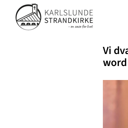
Vi dv
word