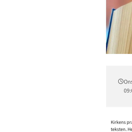
Ons
09:
Kirkens p
teksten. H