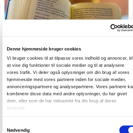
Denne hjemmeside bruger cookies
Onsdag 9. september 2026, kl. 09:00
Vi bruger cookies til at tilpasse vores indhold og annoncer, til
at vise dig funktioner til sociale medier og til at analysere
vores trafik. Vi deler også oplysninger om din brug af vores
hjemmeside med vores partnere inden for sociale medier,
annonceringspartnere og analysepartnere. Vores partnere k
Kirkens præst gennemgår den kommende søndags tekst
kombinere disse data med andre oplysninger, du har givet
og vi snakke om teksten. Herefter bøn.
dem, eller som de har indsamlet fra din brug af deres
tjenester.
S
Du vil måske også kunne lide...
Nødvendig
a