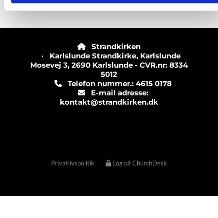
Strandkirken

· Karlslunde Strandkirke, Karlslunde
Mosevej 3, 2690 Karlslunde - CVR.nr: 8334
5012
Telefon nummer.: 4615 0178

E-mail adresse:

kontakt@strandkirken.dk
Privatlivspolitik
Log på ChurchDesk