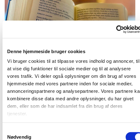
Denne hjemmeside bruger cookies
Onsdag 4. november 2026, kl. 09:00
Vi bruger cookies til at tilpasse vores indhold og annoncer, til
at vise dig funktioner til sociale medier og til at analysere
vores trafik. Vi deler også oplysninger om din brug af vores
hjemmeside med vores partnere inden for sociale medier,
annonceringspartnere og analysepartnere. Vores partnere k
Kirkens præst gennemgår den kommende søndags tekst
kombinere disse data med andre oplysninger, du har givet
og vi snakke om teksten. Herefter bøn.
dem, eller som de har indsamlet fra din brug af deres
tjenester.
S
Du vil måske også kunne lide...
Nødvendig
a