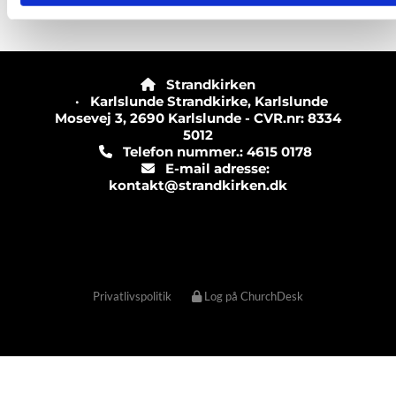
Strandkirken

· Karlslunde Strandkirke, Karlslunde
Mosevej 3, 2690 Karlslunde - CVR.nr: 8334
5012
Telefon nummer.: 4615 0178

E-mail adresse:

kontakt@strandkirken.dk
Privatlivspolitik
Log på ChurchDesk