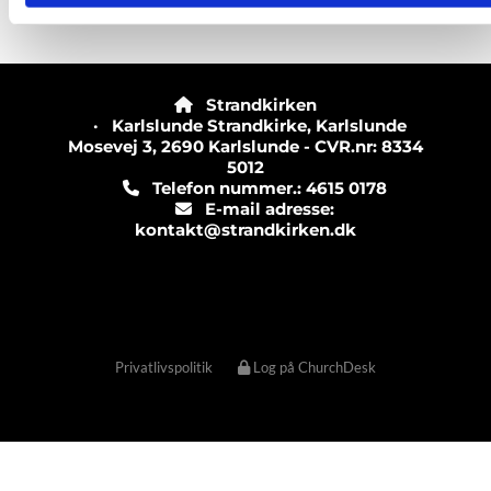
Strandkirken

· Karlslunde Strandkirke, Karlslunde
Mosevej 3, 2690 Karlslunde - CVR.nr: 8334
5012
Telefon nummer.: 4615 0178

E-mail adresse:

kontakt@strandkirken.dk
Privatlivspolitik
Log på ChurchDesk