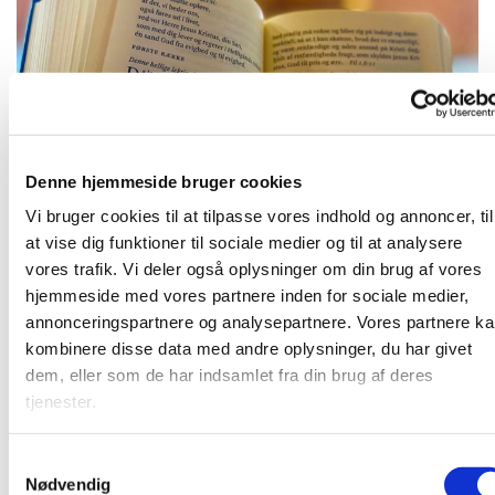
Denne hjemmeside bruger cookies
Onsdag 11. november 2026, kl. 09:00
Vi bruger cookies til at tilpasse vores indhold og annoncer, til
at vise dig funktioner til sociale medier og til at analysere
vores trafik. Vi deler også oplysninger om din brug af vores
hjemmeside med vores partnere inden for sociale medier,
annonceringspartnere og analysepartnere. Vores partnere k
Kirkens præst gennemgår den kommende søndags tekst
kombinere disse data med andre oplysninger, du har givet
og vi snakke om teksten. Herefter bøn.
dem, eller som de har indsamlet fra din brug af deres
tjenester.
S
Du vil måske også kunne lide...
Nødvendig
a