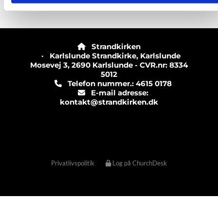
Strandkirken

· Karlslunde Strandkirke, Karlslunde
Mosevej 3, 2690 Karlslunde - CVR.nr: 8334
5012
Telefon nummer.: 4615 0178

E-mail adresse:

kontakt@strandkirken.dk
Privatlivspolitik
Log på ChurchDesk