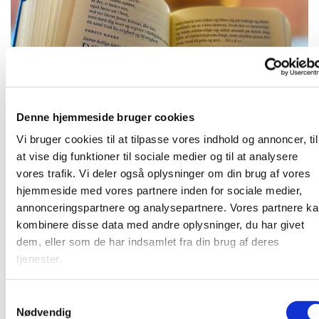
Denne hjemmeside bruger cookies
Onsdag 12. maj 2027, kl. 09:00
Vi bruger cookies til at tilpasse vores indhold og annoncer, til
at vise dig funktioner til sociale medier og til at analysere
vores trafik. Vi deler også oplysninger om din brug af vores
hjemmeside med vores partnere inden for sociale medier,
annonceringspartnere og analysepartnere. Vores partnere k
Kirkens præst gennemgår den kommende søndags tekst
kombinere disse data med andre oplysninger, du har givet
og vi snakke om teksten. Herefter bøn.
dem, eller som de har indsamlet fra din brug af deres
tjenester.
S
Du vil måske også kunne lide...
Nødvendig
a