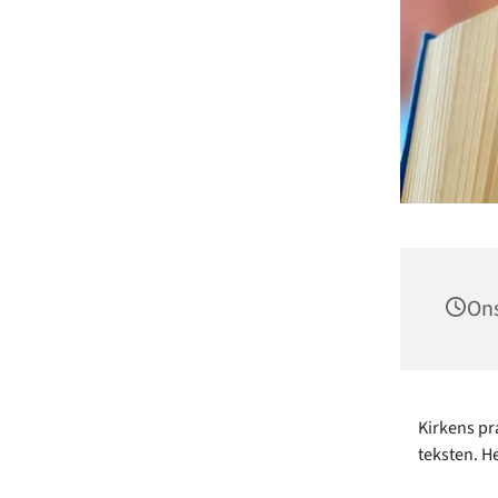
Ons
Kirkens p
teksten. H