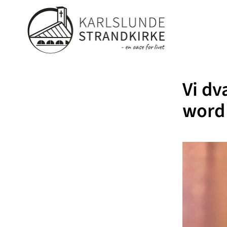
Vi dv
word