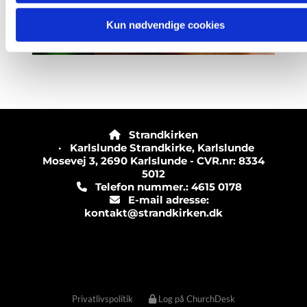
Kun nødvendige cookies
Strandkirken

· Karlslunde Strandkirke, Karlslunde
Mosevej 3, 2690 Karlslunde - CVR.nr: 8334
5012
Telefon nummer.: 4615 0178

E-mail adresse:

kontakt@strandkirken.dk
Privatlivspolitik
Log på ChurchDesk