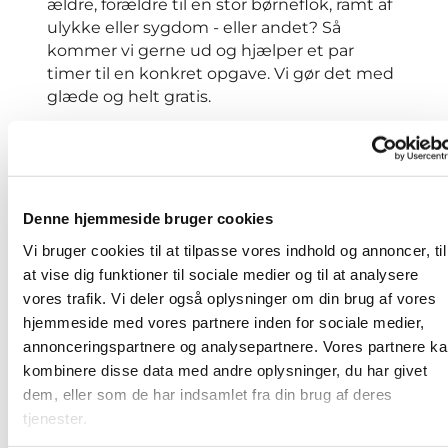
ældre, forældre til en stor børneflok, ramt af
ulykke eller sygdom - eller andet? Så
kommer vi gerne ud og hjælper et par
timer til en konkret opgave. Vi gør det med
glæde og helt gratis.
Hjælp til det praktiske
Det kan være svært at bede om hjælp,
Denne hjemmeside bruger cookies
men hvad enten, du har brug for hjælp til
din computer, småreparationer,
Vi bruger cookies til at tilpasse vores indhold og annoncer, til
bortkørsel af affald eller andet, så hold
at vise dig funktioner til sociale medier og til at analysere
dig ikke tilbage.
vores trafik. Vi deler også oplysninger om din brug af vores
hjemmeside med vores partnere inden for sociale medier,
Hvad er en hjælpetjeneste - og hvad er
annonceringspartnere og analysepartnere. Vores partnere k
den ikke?
kombinere disse data med andre oplysninger, du har givet
dem, eller som de har indsamlet fra din brug af deres
Hjælpetjenesten er et enkeltstående
tilbud og ikke en fast ugentlig aftale.
tjenester.
Det er helt ok at tilbyde en kop kaffe eller