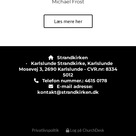
Michael Frost
Læs mere her
Strandkirken

· Karlslunde Strandkirke, Karlslunde
Mosevej 3, 2690 Karlslunde - CVR.nr: 8334
5012
Telefon nummer.: 4615 0178

E-mail adresse:

kontakt@strandkirken.dk
Privatlivspolitik
Log på ChurchDesk