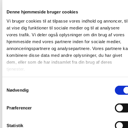
discipel 24-7
Denne hjemmeside bruger cookies
Neil Hudson
Vi bruger cookies til at tilpasse vores indhold og annoncer, til
at vise dig funktioner til sociale medier og til at analysere
Læs mere her
vores trafik. Vi deler også oplysninger om din brug af vores
hjemmeside med vores partnere inden for sociale medier,
annonceringspartnere og analysepartnere. Vores partnere k
kombinere disse data med andre oplysninger, du har givet
dem, eller som de har indsamlet fra din brug af deres
tjenester.
S
Nødvendig
a
m
t
Præferencer
y
k
k
Statistik