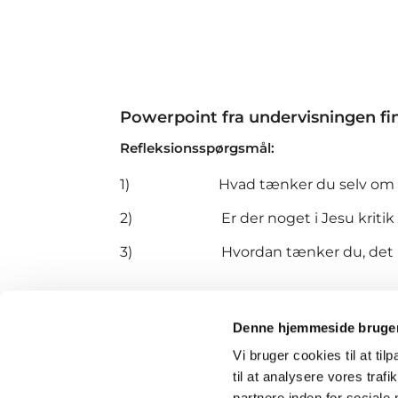
Powerpoint fra undervisningen fi
Refleksionsspørgsmål:
1) Hvad tænker du selv om et e
2) Er der noget i Jesu kritik af f
3) Hvordan tænker du, det kan se ud
Denne hjemmeside bruger
Vi bruger cookies til at til
· Karlslunde 
til at analysere vores tra
partnere inden for sociale