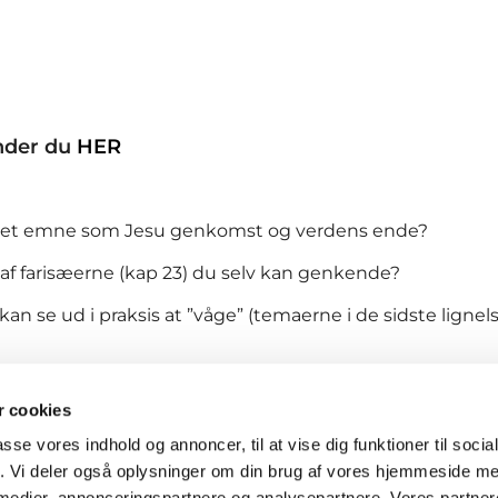
nder du
HER
mne som Jesu genkomst og verdens ende?
arisæerne (kap 23) du selv kan genkende?
 i praksis at ”våge” (temaerne i de sidste lignelser
 cookies
Strandkirken

passe vores indhold og annoncer, til at vise dig funktioner til soci
Strandkirke, Karlslunde Mosevej 3, 2690 Karlslunde - CVR
fik. Vi deler også oplysninger om din brug af vores hjemmeside m
Telefon nummer.: 4615 0178

 medier, annonceringspartnere og analysepartnere. Vores partne