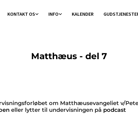
KONTAKT OS
INFO
KALENDER
GUDSTJENESTE
Matthæus - del 7
ervisningsforløbet om Matthæusevangeliet v/Pet
eoen
eller lytter til undervisningen på
podcast