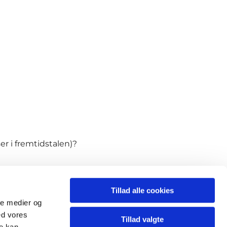
 i fremtidstalen)?
Tillad alle cookies
ale medier og
.nr: 8334 5012
ed vores
Tillad valgte
re kan