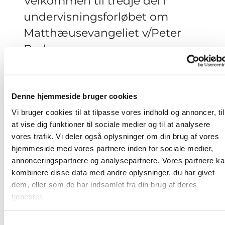
Velkommen til tredje del i
undervisningsforløbet om
Matthæusevangeliet v/Peter
Bæk.
Hent noter
HER
inden du ser
videoen
eller lytter til
undervisningen på
podcast
Denne hjemmeside bruger cookies
Vi bruger cookies til at tilpasse vores indhold og annoncer, til
at vise dig funktioner til sociale medier og til at analysere
vores trafik. Vi deler også oplysninger om din brug af vores
hjemmeside med vores partnere inden for sociale medier,
annonceringspartnere og analysepartnere. Vores partnere k
Accepter venligst
kombinere disse data med andre oplysninger, du har givet
marketingcookies for at se denne
dem, eller som de har indsamlet fra din brug af deres
video.
tjenester.
Accepter cookies
S