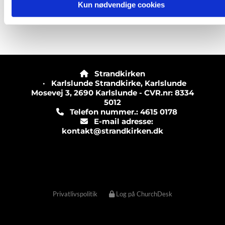
Kun nødvendige cookies
lever du selv efter? Er der andet,
du ville ønske, du efterlevede?
Strandkirken

· Karlslunde Strandkirke, Karlslunde
Mosevej 3, 2690 Karlslunde - CVR.nr: 8334
5012
Telefon nummer.: 4615 0178

E-mail adresse:

kontakt@strandkirken.dk
Privatlivspolitik
Log på ChurchDesk