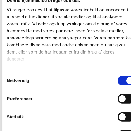
Denne hjemmeside bruger cookies
Vi bruger cookies til at tilpasse vores indhold og annoncer, til
at vise dig funktioner til sociale medier og til at analysere
vores trafik. Vi deler også oplysninger om din brug af vores
hjemmeside med vores partnere inden for sociale medier,
annonceringspartnere og analysepartnere. Vores partnere k
kombinere disse data med andre oplysninger, du har givet
dem, eller som de har indsamlet fra din brug af deres
tjenester.
Tidl. sognepræst i Strandkirken, Gerhard
Mikkelsen, siger om et forløb med mænd:
S
I Karlslunde Strandkirke er begejstringen for
Nødvendig
a
Mand og Mand Imellem til at tage og føle på.
m
Mænd er blevet opmuntret til at se sig selv i
t
øjnene. Med udgangspunkt i svære emner som
Præferencer
y
skam, parforhold og seksualitet er mændene
k
begyndt på en forvandlende rejse, som har været
k
Statistik
det hele værd. Og det hele begyndte med, at de
e
turde åbne deres mund og tale om dem selv -
v