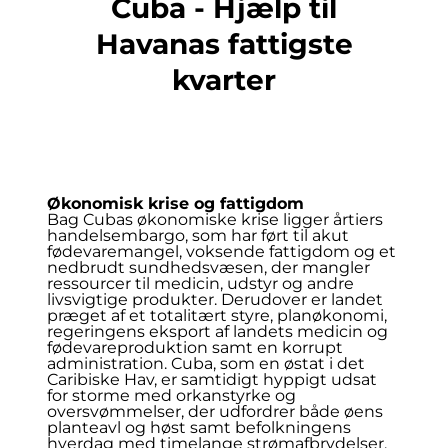
Cuba - Hjælp til
Havanas fattigste
kvarter
Økonomisk krise og fattigdom
Bag Cubas økonomiske krise ligger årtiers
handelsembargo, som har ført til akut
fødevaremangel, voksende fattigdom og et
nedbrudt sundhedsvæsen, der mangler
ressourcer til medicin, udstyr og andre
livsvigtige produkter. Derudover er landet
præget af et totalitært styre, planøkonomi,
regeringens eksport af landets medicin og
fødevareproduktion samt en korrupt
administration. Cuba, som en østat i det
Caribiske Hav, er samtidigt hyppigt udsat
for storme med orkanstyrke og
oversvømmelser, der udfordrer både øens
planteavl og høst samt befolkningens
hverdag med timelange strømafbrydelser.