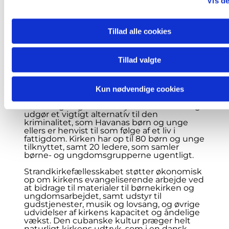
Vis de
vækker stor interesse hos
lokalbefolkningen. Kirken er således blevet
et samlingspunkt for en voksende
Tillad alle cookies
menighed, både i kirkens egne lokaler, og
når menigheden går på gaden i Havanas
fattigste kvarterer. Menigheden er i kraftig
udvikling og flere grupper mødes i kirkens
Tillad valgte
lokaler til andagt og bøn i løbet af ugen. Der
er grupper for ældre, for kvinder, for mænd
og for par. Kirken afholder blandt andet
Kun nødvendige cookies
ægteskabsforberedende kurser for
kommende brudepar. Derudover er kirkens
børne- og ungdomsarbejde i stor vækst og
udgør et vigtigt alternativ til den
kriminalitet, som Havanas børn og unge
ellers er henvist til som følge af et liv i
fattigdom. Kirken har op til 80 børn og unge
tilknyttet, samt 20 ledere, som samler
børne- og ungdomsgrupperne ugentligt.
Strandkirkefællesskabet støtter økonomisk
op om kirkens evangeliserende arbejde ved
at bidrage til materialer til børnekirken og
ungdomsarbejdet, samt udstyr til
gudstjenester, musik og lovsang, og øvrige
udvidelser af kirkens kapacitet og åndelige
vækst. Den cubanske kultur præger helt
naturligt kirkens udtryk, som i en dansk