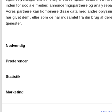
inden for sociale medier, annonceringspartnere og analysepa
Vores partnere kan kombinere disse data med andre oplysni
har givet dem, eller som de har indsamlet fra din brug af der
tjenester.
S
Nødvendig
a
m
t
Præferencer
y
k
k
Statistik
Kirken vil bryde den sociale arv
e
v
i San Miguel
Marketing
a
l
Åndelig vækst
g
Kirkens diakonale indsatser er meget
tiltrængte og søndagens gudstjenester