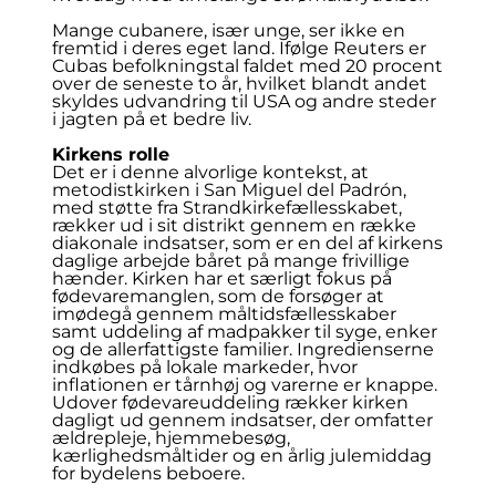
Mange cubanere, især unge, ser ikke en
fremtid i deres eget land. Ifølge Reuters er
Cubas befolkningstal faldet med 20 procent
over de seneste to år, hvilket blandt andet
skyldes udvandring til USA og andre steder
i jagten på et bedre liv.
Kirkens rolle
Det er i denne alvorlige kontekst, at
metodistkirken i San Miguel del Padrón,
med støtte fra Strandkirkefællesskabet,
rækker ud i sit distrikt gennem en række
diakonale indsatser, som er en del af kirkens
daglige arbejde båret på mange frivillige
hænder. Kirken har et særligt fokus på
fødevaremanglen, som de forsøger at
imødegå gennem måltidsfællesskaber
samt uddeling af madpakker til syge, enker
og de allerfattigste familier. Ingredienserne
indkøbes på lokale markeder, hvor
inflationen er tårnhøj og varerne er knappe.
Udover fødevareuddeling rækker kirken
dagligt ud gennem indsatser, der omfatter
ældrepleje, hjemmebesøg,
kærlighedsmåltider og en årlig julemiddag
for bydelens beboere.