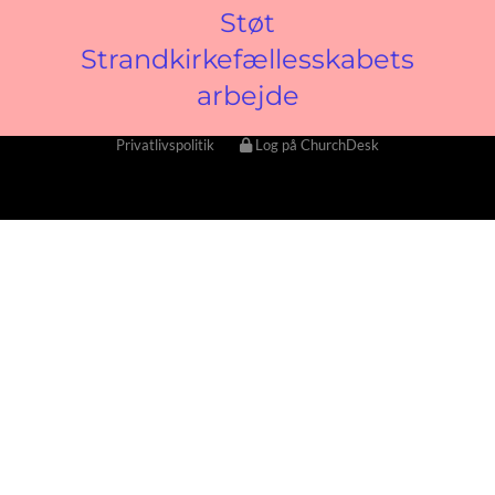
Støt
Strandkirkefællesskabets
arbejde
Privatlivspolitik
Log på ChurchDesk