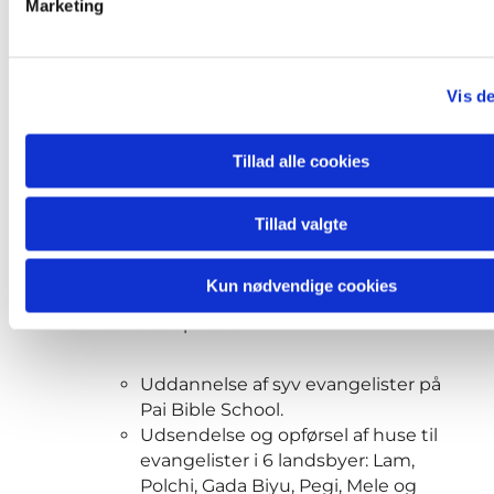
Marketing
a
l
g
Vis de
Tillad alle cookies
Tillad valgte
Kun nødvendige cookies
I partnerskabets to første perioder har vi
blandt andet opnået
Uddannelse af syv evangelister på
Pai Bible School.
Udsendelse og opførsel af huse til
evangelister i 6 landsbyer: Lam,
Polchi, Gada Biyu, Pegi, Mele og