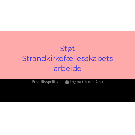
Støt
Strandkirkefællesskabets
arbejde
Privatlivspolitik
Log på ChurchDesk