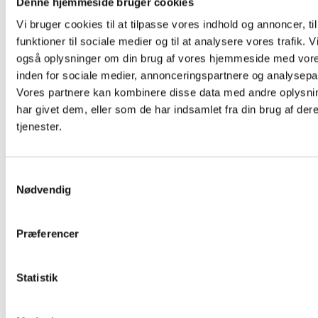
Denne hjemmeside bruger cookies
Vi bruger cookies til at tilpasse vores indhold og annoncer, til
funktioner til sociale medier og til at analysere vores trafik. V
også oplysninger om din brug af vores hjemmeside med vore
inden for sociale medier, annonceringspartnere og analysepa
Vores partnere kan kombinere disse data med andre oplysni
har givet dem, eller som de har indsamlet fra din brug af der
tjenester.
S
Nødvendig
a
m
t
Præferencer
y
k
k
Statistik
e
v